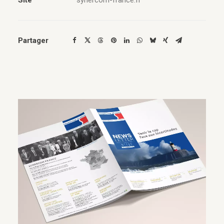
Site
synercom-france.fr
Partager