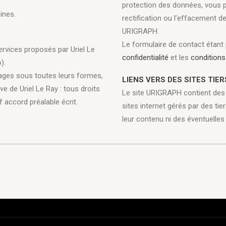
protection des données, vous 
ines.
rectification ou l’effacement 
URIGRAPH.
Le formulaire de contact étan
services proposés par Uriel Le
confidentialité
et les
conditions 
).
ages sous toutes leurs formes,
LIENS VERS DES SITES TIER
ve de Uriel Le Ray : tous droits
Le site URIGRAPH contient des l
f accord préalable écrit.
sites internet gérés par des t
leur contenu ni des éventuelles