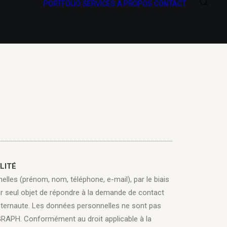
PORTFOLIO
SERVICES
À PROPOS
CONTACT
LITÉ
lles (prénom, nom, téléphone, e-mail), par le biais
ur seul objet de répondre à la demande de contact
internaute. Les données personnelles ne sont pas
GRAPH. Conformément au droit applicable à la