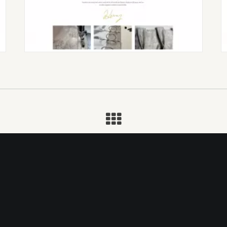
Uriel Le Ray
T. 06 01 18 47 90
Graphiste • Nantes
contact@urigraph.fr